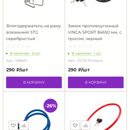
Флягодержатель на раму
Замок противоугонный
алюминий STG
VINCA SPORT 8х650 мм, с
серебристый
тросом, черный
☆
★
☆
★
☆
★
☆
★
☆
★
☆
★
☆
★
☆
★
☆
★
☆
★
В наличии - 6 шт.
В наличии - 1 шт.
Арт.: X98631
Арт.: VS 101.101 black
290 ₽/
шт
290 ₽/
шт
В КОРЗИНУ
В КОРЗИНУ
-26%