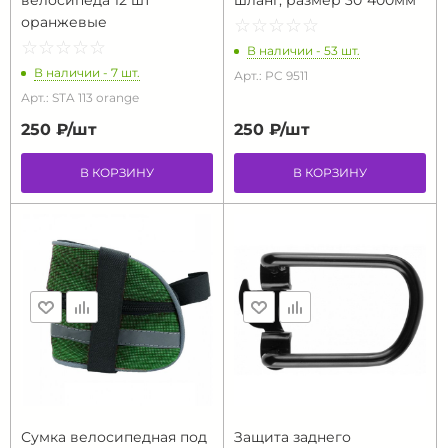
велосипеда 12 шт
шланг, размер 30*400мм
оранжевые
☆
★
☆
★
☆
★
☆
★
☆
★
☆
★
☆
★
☆
★
☆
★
☆
★
В наличии - 53 шт.
В наличии - 7 шт.
Арт.: PC 9511
Арт.: STA 113 orange
250 ₽/
шт
250 ₽/
шт
В КОРЗИНУ
В КОРЗИНУ
Сумка велосипедная под
Защита заднего