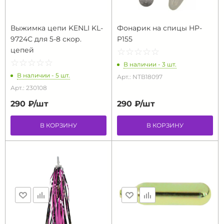
Выжимка цепи KENLI KL-
Фонарик на спицы HP-
9724С для 5-8 скор.
P155
цепей
☆
★
☆
★
☆
★
☆
★
☆
★
☆
★
☆
★
☆
★
☆
★
☆
★
В наличии - 3 шт.
В наличии - 5 шт.
Арт.: NTB18097
Арт.: 230108
290 ₽/
шт
290 ₽/
шт
В КОРЗИНУ
В КОРЗИНУ