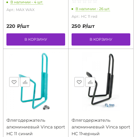
☆
★
☆
★
☆
★
☆
★
☆
★
В наличии - 4 шт.
В наличии - 26 шт.
Арт.: MAX WAX
Арт.: HC 11 red
220 ₽/
шт
250 ₽/
шт
В КОРЗИНУ
В КОРЗИНУ
Флягодержатель
Флягодержатель
алюминиевый Vinca sport
алюминиевый Vinca sport
HC 11 синий
HC 11черный