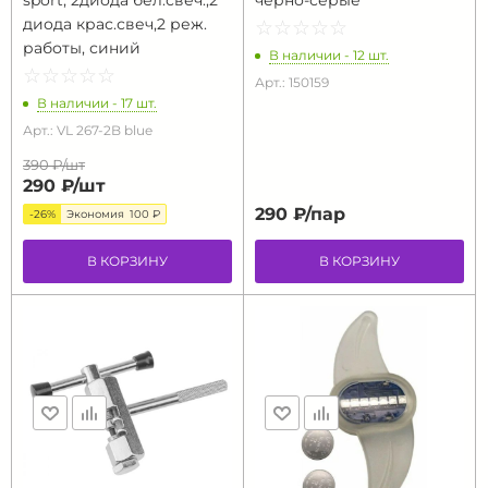
sport, 2диода бел.свеч.,2
чёрно-серые
диода крас.свеч,2 реж.
☆
★
☆
★
☆
★
☆
★
☆
★
работы, синий
В наличии - 12 шт.
☆
★
☆
★
☆
★
☆
★
☆
★
Арт.: 150159
В наличии - 17 шт.
Арт.: VL 267-2B blue
390 ₽/
шт
290 ₽/
шт
290 ₽/
пар
-26%
Экономия
100 ₽
В КОРЗИНУ
В КОРЗИНУ