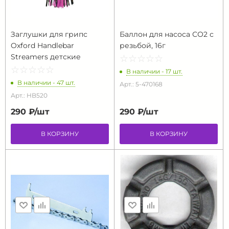
Заглушки для грипс
Баллон для насоса СО2 с
Oxford Handlebar
резьбой, 16г
Streamers детские
☆
★
☆
★
☆
★
☆
★
☆
★
☆
★
☆
★
☆
★
☆
★
☆
★
В наличии - 17 шт.
В наличии - 47 шт.
Арт.: 5-470168
Арт.: HB520
290 ₽/
шт
290 ₽/
шт
В КОРЗИНУ
В КОРЗИНУ