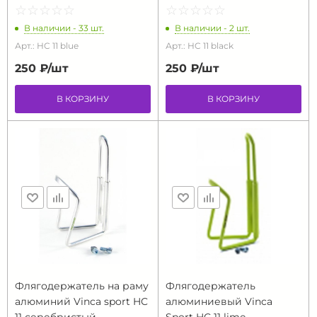
☆
★
☆
★
☆
★
☆
★
☆
★
☆
★
☆
★
☆
★
☆
★
☆
★
В наличии - 33 шт.
В наличии - 2 шт.
Арт.: HC 11 blue
Арт.: HC 11 black
250 ₽/
шт
250 ₽/
шт
В КОРЗИНУ
В КОРЗИНУ
Флягодержатель на раму
Флягодержатель
алюминий Vinca sport HC
алюминиевый Vinca