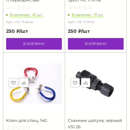
11 серебристый
Sport HC 11 lime
☆
★
☆
★
☆
★
☆
★
☆
★
☆
★
☆
★
☆
★
☆
★
☆
★
В наличии - 47 шт.
В наличии - 17 шт.
Арт.: HC 11 silver
Арт.: HC 11 lime
250 ₽/
шт
250 ₽/
шт
В КОРЗИНУ
В КОРЗИНУ
Ключ для спиц, 14G
Съемник шатуна, черный
VSI 26
☆
★
☆
★
☆
★
☆
★
☆
★