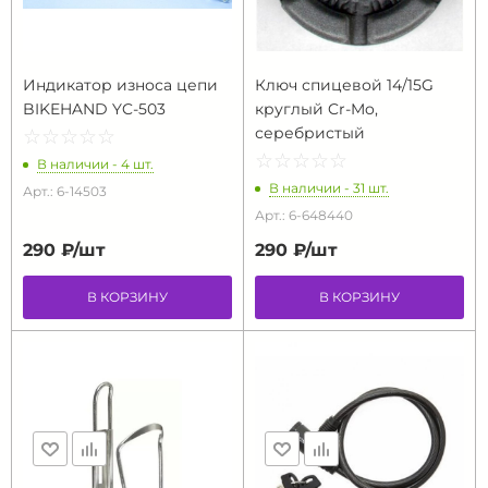
Индикатор износа цепи
Ключ спицевой 14/15G
BIKEHAND YC-503
круглый Cr-Mo,
серебристый
☆
★
☆
★
☆
★
☆
★
☆
★
☆
★
☆
★
☆
★
☆
★
☆
★
В наличии - 4 шт.
В наличии - 31 шт.
Арт.: 6-14503
Арт.: 6-648440
290 ₽/
шт
290 ₽/
шт
В КОРЗИНУ
В КОРЗИНУ