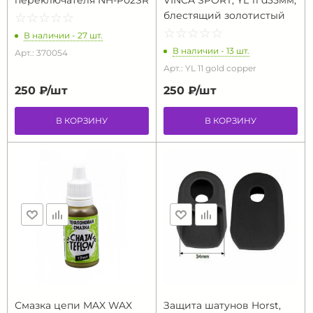
переключателя NH-P02SR
VINCA SPORT, YL 11 d35мм,
блестящий золотистый
☆
★
☆
★
☆
★
☆
★
☆
★
☆
★
☆
★
☆
★
☆
★
☆
★
В наличии - 27 шт.
В наличии - 13 шт.
Арт.: 370054
Арт.: YL 11 gold copper
250 ₽/
шт
250 ₽/
шт
В КОРЗИНУ
В КОРЗИНУ
Смазка цепи MAX WAX
Защита шатунов Horst,