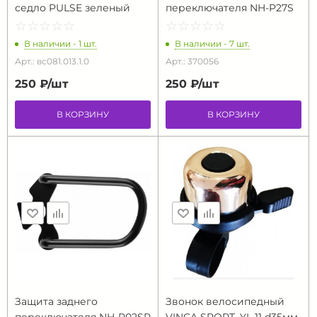
седло PULSE зеленый
переключателя NH-P27S
☆
★
☆
★
☆
★
☆
★
☆
★
☆
★
☆
★
☆
★
☆
★
☆
★
В наличии - 1 шт.
В наличии - 7 шт.
Арт.: вс081.013.1.0
Арт.: 370056
250 ₽/
шт
250 ₽/
шт
В КОРЗИНУ
В КОРЗИНУ
Защита заднего
Звонок велосипедный