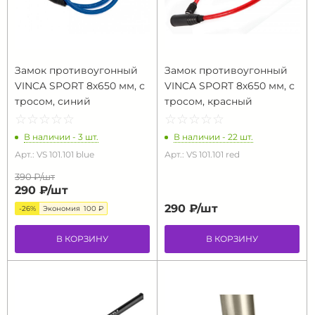
Замок противоугонный
Замок противоугонный
VINCA SPORT 8х650 мм, с
VINCA SPORT 8х650 мм, с
тросом, синий
тросом, красный
☆
★
☆
★
☆
★
☆
★
☆
★
☆
★
☆
★
☆
★
☆
★
☆
★
В наличии - 3 шт.
В наличии - 22 шт.
Арт.: VS 101.101 blue
Арт.: VS 101.101 red
390 ₽/
шт
290 ₽/
шт
290 ₽/
шт
-26%
Экономия
100 ₽
В КОРЗИНУ
В КОРЗИНУ