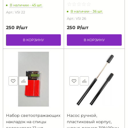
☆
★
☆
★
☆
★
☆
★
☆
★
В наличии - 45 шт.
В наличии - 36 шт.
Арт.: VSI 22
Арт.: VSI 26
250 ₽/
шт
250 ₽/
шт
В КОРЗИНУ
В КОРЗИНУ
Набор светоотражающих
Насос ручной,
накладок на спицы
пластиковый корпус,