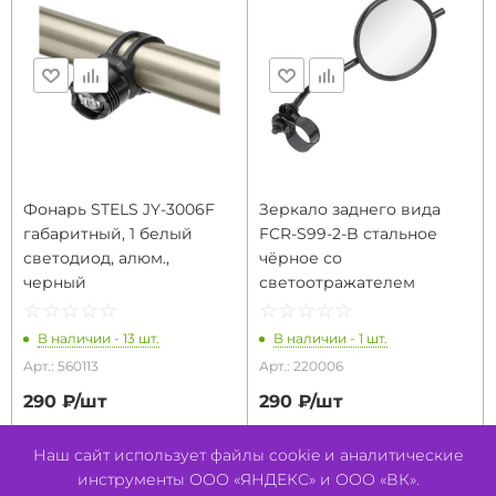
Фонарь STELS JY-3006F
Зеркало заднего вида
габаритный, 1 белый
FCR-S99-2-B стальное
светодиод, алюм.,
чёрное со
черный
светоотражателем
☆
★
☆
★
☆
★
☆
★
☆
★
☆
★
☆
★
☆
★
☆
★
☆
★
В наличии - 13 шт.
В наличии - 1 шт.
Арт.: 560113
Арт.: 220006
290 ₽/
шт
290 ₽/
шт
В КОРЗИНУ
В КОРЗИНУ
Наш сайт использует файлы cookie и аналитические
инструменты ООО «ЯНДЕКС» и ООО «ВК».