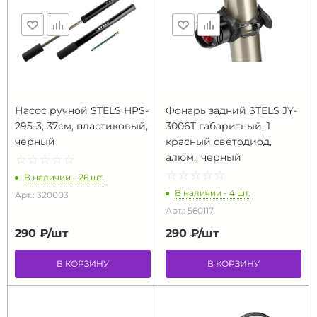
Насос ручной STELS HPS-
Фонарь задний STELS JY-
295-3, 37см, пластиковый,
3006T габаритный, 1
черный
красный светодиод,
алюм., черный
☆
★
☆
★
☆
★
☆
★
☆
★
☆
★
☆
★
☆
★
☆
★
☆
★
В наличии - 26 шт.
В наличии - 4 шт.
Арт.: 320003
Арт.: 560117
290 ₽/
шт
290 ₽/
шт
В КОРЗИНУ
В КОРЗИНУ