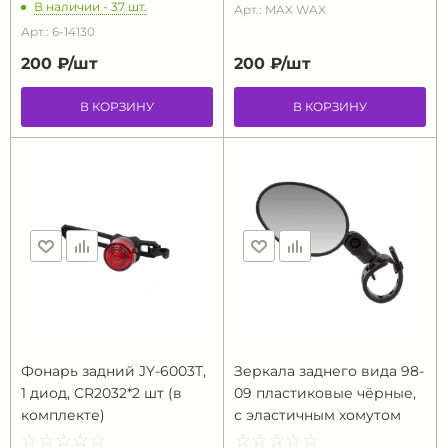
В наличии - 37 шт.
Арт.: MAX WAX
Арт.: 6-14130
200 ₽/
шт
200 ₽/
шт
В КОРЗИНУ
В КОРЗИНУ
Фонарь задний JY-6003T,
Зеркала заднего вида 98-
1 диод, CR2032*2 шт (в
09 пластиковые чёрные,
комплекте)
с эластичным хомутом
☆
★
☆
★
☆
★
☆
★
☆
★
☆
★
☆
★
☆
★
☆
★
☆
★