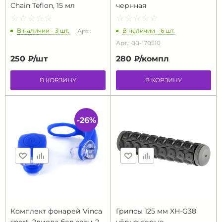
Chain Teflon, 15 мл
чернная
☆
★
☆
★
☆
★
☆
★
☆
★
☆
★
☆
★
☆
★
☆
★
☆
★
В наличии - 3 шт.
В наличии - 6 шт.
Арт.:
Арт.: 00-170510
250 ₽/
шт
280 ₽/
компл
В КОРЗИНУ
В КОРЗИНУ
-26%
Комплект фонарей Vinca
Грипсы 125 мм XH-G38