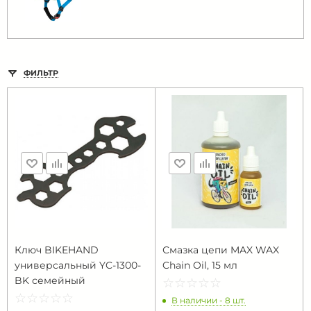
ФИЛЬТР
Ключ BIKEHAND
Смазка цепи MAX WAX
универсальный YC-1300-
Chain Oil, 15 мл
BK семейный
☆
★
☆
★
☆
★
☆
★
☆
★
☆
★
☆
★
☆
★
☆
★
☆
★
В наличии - 8 шт.