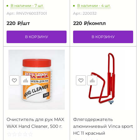
В наличии - 7 шт.
В наличии - 4 шт.
Арт.: RNVJY6003T001
Арт.: 220032
220 ₽/
шт
220 ₽/
компл
В КОРЗИНУ
В КОРЗИНУ
Очиститель для рук MAX
Флягодержатель
WAX Hand Cleaner, 500 г.
алюминиевый Vinca sport
HC 11 красный
☆
★
☆
★
☆
★
☆
★
☆
★