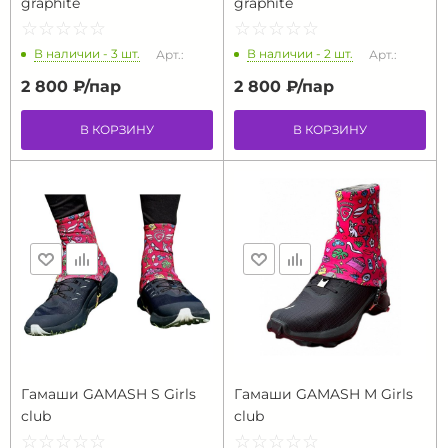
graphite
graphite
☆
★
☆
★
☆
★
☆
★
☆
★
☆
★
☆
★
☆
★
☆
★
☆
★
В наличии - 3 шт.
В наличии - 2 шт.
Арт.:
Арт.:
2 800 ₽/
пар
2 800 ₽/
пар
В КОРЗИНУ
В КОРЗИНУ
Гамаши GAMASH S Girls
Гамаши GAMASH M Girls
club
club
☆
★
☆
★
☆
★
☆
★
☆
★
☆
★
☆
★
☆
★
☆
★
☆
★