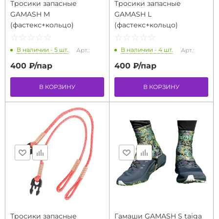
Тросики запасные
Тросики запасные
GAMASH M
GAMASH L
(фастекс+кольцо)
(фастекс+кольцо)
☆
★
☆
★
☆
★
☆
★
☆
★
☆
★
☆
★
☆
★
☆
★
☆
★
В наличии - 5 шт.
В наличии - 4 шт.
Арт.:
Арт.:
400 ₽/
пар
400 ₽/
пар
В КОРЗИНУ
В КОРЗИНУ
Тросики запасные
Гамаши GAMASH S taiga