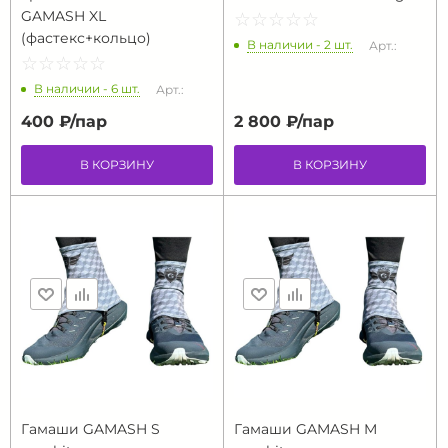
GAMASH XL
☆
★
☆
★
☆
★
☆
★
☆
★
(фастекс+кольцо)
В наличии - 2 шт.
Арт.:
☆
★
☆
★
☆
★
☆
★
☆
★
В наличии - 6 шт.
Арт.:
400 ₽/
пар
2 800 ₽/
пар
В КОРЗИНУ
В КОРЗИНУ
Гамаши GAMASH S
Гамаши GAMASH M