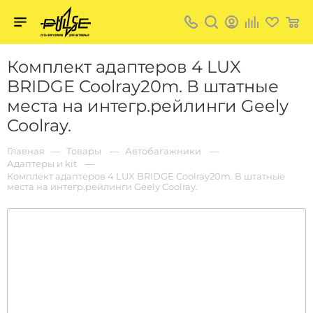
Твой
пульс
Твой
Комплект адаптеров 4 LUX
пульс:
сеть
BRIDGE Coolray20m. В штатные
магазинов
для
места на интегр.рейлинги Geely
активных
в
Coolray.
Барнауле:
Главная
Товары
Автобагажники
Адаптеры и kit
Комплект адаптеров 4 LUX BRIDGE Coolray20m. В штатные
места на интегр.рейлинги Geely Coolray.