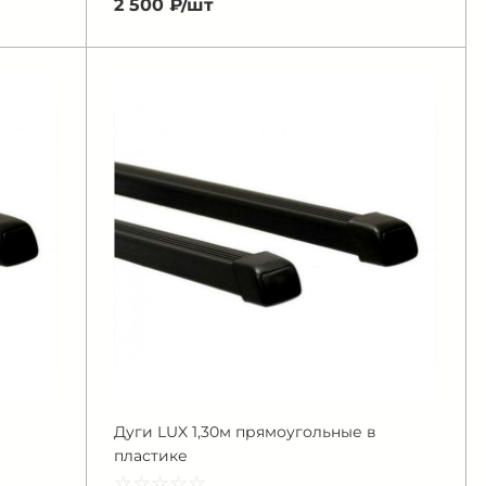
2 500 ₽/
шт
Дуги LUX 1,30м прямоугольные в
пластике
☆
★
☆
★
☆
★
☆
★
☆
★