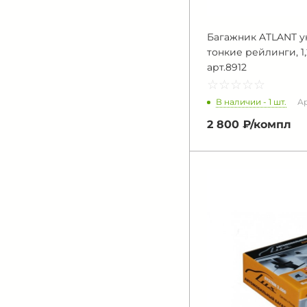
Багажник ATLANT у
тонкие рейлинги, 1
арт.8912
☆
★
☆
★
☆
★
☆
★
☆
★
В наличии - 1 шт.
Ар
2 800 ₽/
компл