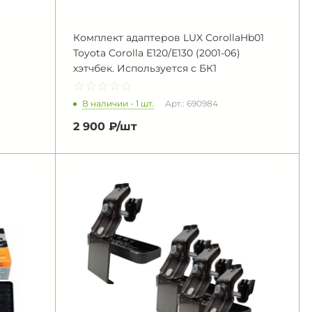
Комплект адаптеров LUX CorollaHb01
Toyota Corolla E120/E130 (2001-06)
хэтчбек. Используется с БК1
☆
★
☆
★
☆
★
☆
★
☆
★
В наличии - 1 шт.
Арт.: 690984
2 900 ₽/
шт