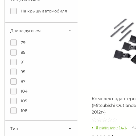
На крышу автомобиля
Длина дуги, см
79
85
91
95
97
104
Комплект адаптеров
105
(Mitsubishi Outland
108
2012г-)
☆
★
☆
★
☆
★
☆
★
☆
★
110
В наличии - 1 шт.
Ар
Тип
113