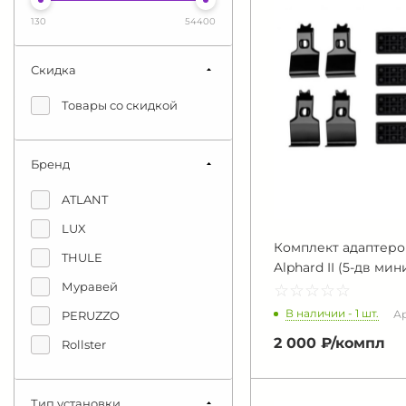
130
54400
Скидка
Товары со скидкой
Бренд
ATLANT
LUX
Комплект адаптеров 
THULE
Alphard II (5-дв мин
Муравей
☆
★
☆
★
☆
★
☆
★
☆
★
В наличии - 1 шт.
Ар
PERUZZO
2 000 ₽/
компл
Rollster
Тип установки