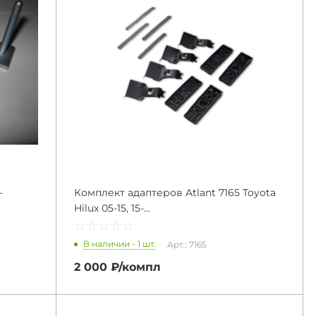
-
Комплект адаптеров Atlant 7165 Toyota
Hilux 05-15, 15-...
☆
★
☆
★
☆
★
☆
★
☆
★
В наличии - 1 шт.
Арт.: 7165
2 000 ₽/
компл