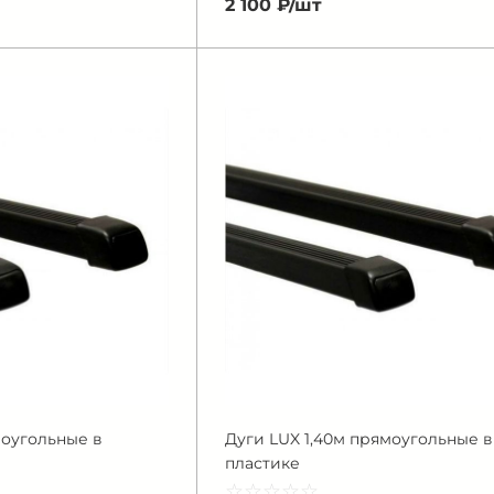
2 100 ₽/
шт
моугольные в
Дуги LUX 1,40м прямоугольные в
пластике
☆
★
☆
★
☆
★
☆
★
☆
★