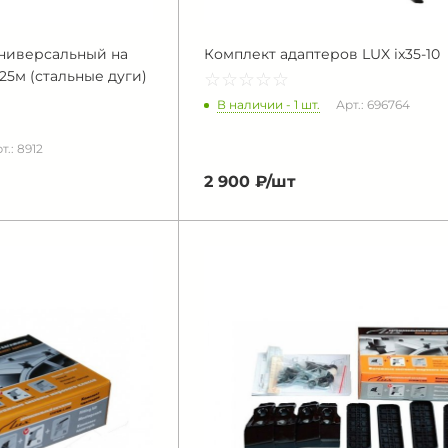
ниверсальный на
Комплект адаптеров LUX ix35-10
,25м (стальные дуги)
☆
★
☆
★
☆
★
☆
★
☆
★
В наличии - 1 шт.
Арт.: 696764
т.: 8912
2 900 ₽/
шт