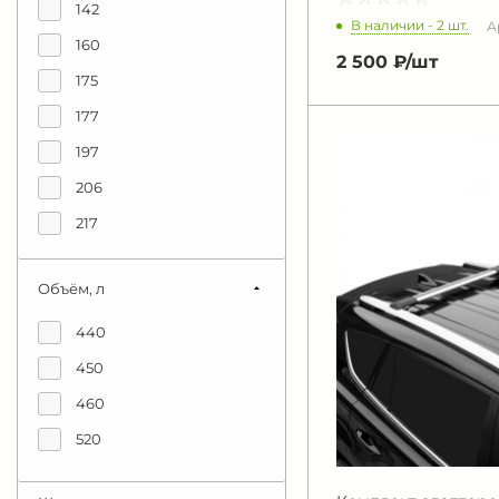
142
В наличии - 2 шт.
А
160
2 500 ₽/
шт
175
177
197
206
217
Объём, л
440
450
460
520