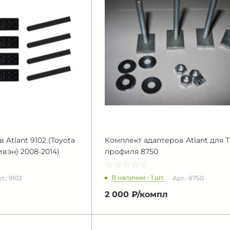
Atlant 9102 (Toyota
Комплект адаптеров Atlant для Т
ивэн) 2008-2014)
профиля 8750
☆
★
☆
★
☆
★
☆
★
☆
★
В наличии - 1 шт.
т.: 9102
Арт.: 8750
2 000 ₽/
компл