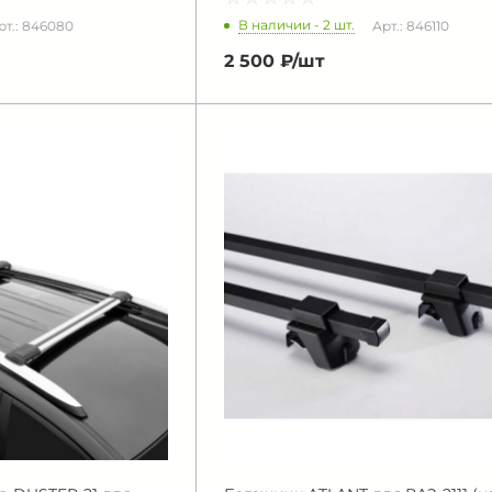
В наличии - 2 шт.
рт.: 846080
Арт.: 846110
2 500 ₽/
шт