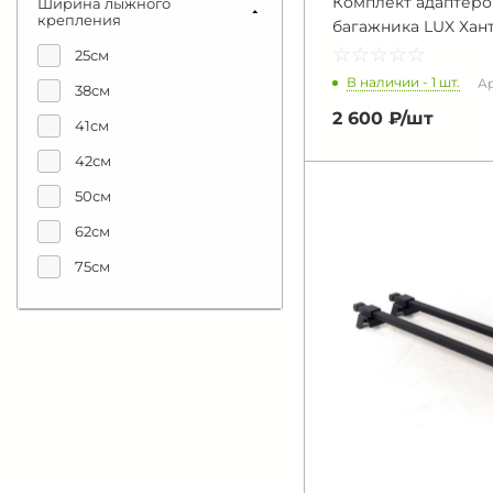
Комплект адаптеро
Ширина лыжного
крепления
багажника LUX Хан
☆
★
☆
★
☆
★
☆
★
☆
★
25см
В наличии - 1 шт.
Ар
38см
2 600 ₽/
шт
41см
42см
50см
62см
75см