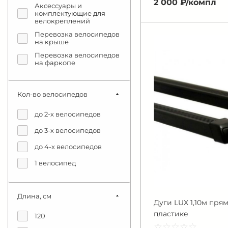
2 000 ₽/
компл
Аксессуары и
118
комплектующие для
велокреплений
120
Перевозка велосипедов
125
на крыше
126
Перевозка велосипедов
на фаркопе
130
135
Кол-во велосипедов
140
до 2-х велосипедов
до 3-х велосипедов
до 4-х велосипедов
1 велосипед
Длина, см
Дуги LUX 1,10м пря
пластике
120
☆
★
☆
★
☆
★
☆
★
☆
★