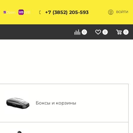
+7 (3852) 205-593
Ozon
WB
ВОЙТИ
Я
0
0
0
Боксы и корзины