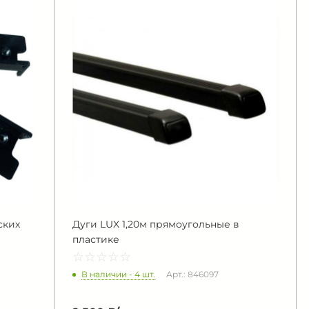
ских
Дуги LUX 1,20м прямоугольные в
пластике
☆
★
☆
★
☆
★
☆
★
☆
★
В наличии - 4 шт.
Арт.: 846097