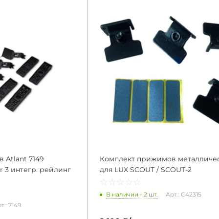
 Atlant 7149
Комплект прижимов металличе
er 3 интегр. рейлинг
для LUX SCOUT / SCOUT-2
☆
★
☆
★
☆
★
☆
★
☆
★
В наличии - 2 шт.
Арт.: C42315
т.: 7149