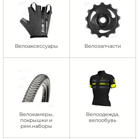
Bелоаксессуары
Велозапчасти
Bелокамеры,
Велоодежда,
покрышки и
велообувь
рем.наборы