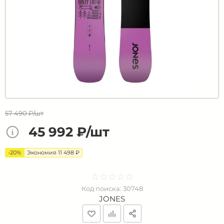
57 490 ₽/шт
45 992 ₽/шт
-20%
Экономия 11 498 ₽
☆
★
☆
★
☆
★
☆
★
☆
★
Код поиска:
30748
JONES