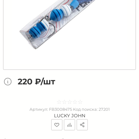
220 ₽/шт
☆
★
☆
★
☆
★
☆
★
☆
★
Артикул:
FB3008475
Код поиска:
27201
LUCKY JOHN