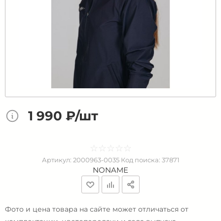
1 990 ₽/шт
☆
★
☆
★
☆
★
☆
★
☆
★
Артикул:
2000963-0035
Код поиска:
37871
NONAME
Фото и цена товара на сайте может отличаться от